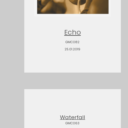
Echo
GMC082
25.01.2019
Waterfall
GMC063